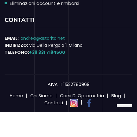
Eliminazioni account e rimborsi
CONTATTI
EMAIL:
andrea@astarita.net
INDIRIZZO:
Via Della Pergola 1, Milano
TELEFONO:
+39 331 7194500
P.IVA: IT11532780969
Home
Chi Siamo
Corsi Di Optometria
Blog
Contatti
Le Tue Preferenze Relative Alla Privacy
Informativa sulla raccolta